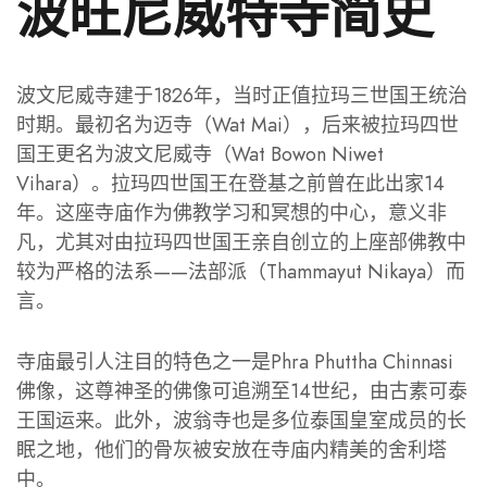
波旺尼威特寺简史
波文尼威寺建于1826年，当时正值拉玛三世国王统治
时期。最初名为迈寺（Wat Mai），后来被拉玛四世
国王更名为波文尼威寺（Wat Bowon Niwet
Vihara）。拉玛四世国王在登基之前曾在此出家14
年。这座寺庙作为佛教学习和冥想的中心，意义非
凡，尤其对由拉玛四世国王亲自创立的上座部佛教中
较为严格的法系——法部派（Thammayut Nikaya）而
言。
寺庙最引人注目的特色之一是Phra Phuttha Chinnasi
佛像，这尊神圣的佛像可追溯至14世纪，由古素可泰
王国运来。此外，波翁寺也是多位泰国皇室成员的长
眠之地，他们的骨灰被安放在寺庙内精美的舍利塔
中。