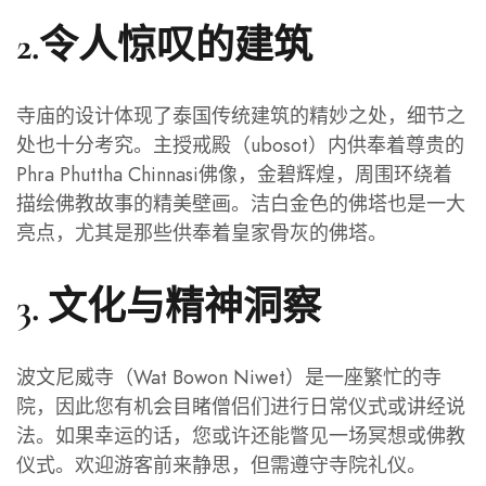
2.令人惊叹的建筑
寺庙的设计体现了泰国传统建筑的精妙之处，细节之
处也十分考究。主授戒殿（ubosot）内供奉着尊贵的
Phra Phuttha Chinnasi佛像，金碧辉煌，周围环绕着
描绘佛教故事的精美壁画。洁白金色的佛塔也是一大
亮点，尤其是那些供奉着皇家骨灰的佛塔。
3. 文化与精神洞察
波文尼威寺（Wat Bowon Niwet）是一座繁忙的寺
院，因此您有机会目睹僧侣们进行日常仪式或讲经说
法。如果幸运的话，您或许还能瞥见一场冥想或佛教
仪式。欢迎游客前来静思，但需遵守寺院礼仪。