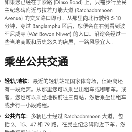
如果您已经在丁索路 (Dinso Road) 上，只需步行至民
主纪念碑附近与拉差丹能大道 (Ratchadamnoen
Avenue) 的交叉路口即可。从那里向北行驶约 5-10
分钟，穿过 Banglamphu 区后，您便会在右侧看到波
旺尼威寺 (Wat Bowon Niwet) 的入口。沿途会经过一
些当地商贩和历史悠久的店屋，一路风景宜人。
乘坐公共交通
：最近的轻轨站是国家体育场，但距离还
轻轨/地铁
有一段距离。从那里您可以乘坐出租车或嘟嘟车。或
者，您也可以乘坐地铁前往三育站，然后乘坐出租车
或步行一小段路程。
：多辆巴士经过 Ratchadamnoen 大道，包
公共汽车
括 2、15、47 和 79 路。在民主纪念碑附近下车，然