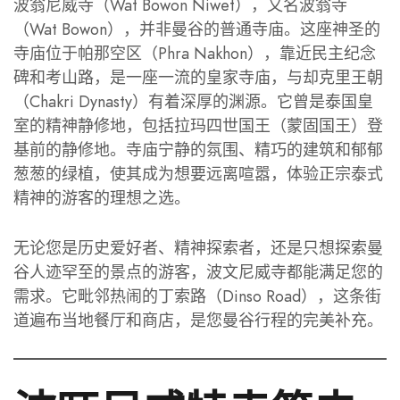
波翁尼威寺（Wat Bowon Niwet），又名波翁寺
（Wat Bowon），并非曼谷的普通寺庙。这座神圣的
寺庙位于帕那空区（Phra Nakhon），靠近民主纪念
碑和考山路，是一座一流的皇家寺庙，与却克里王朝
（Chakri Dynasty）有着深厚的渊源。它曾是泰国皇
室的精神静修地，包括拉玛四世国王（蒙固国王）登
基前的静修地。寺庙宁静的氛围、精巧的建筑和郁郁
葱葱的绿植，使其成为想要远离喧嚣，体验正宗泰式
精神的游客的理想之选。
无论您是历史爱好者、精神探索者，还是只想探索曼
谷人迹罕至的景点的游客，波文尼威寺都能满足您的
需求。它毗邻热闹的丁索路（Dinso Road），这条街
道遍布当地餐厅和商店，是您曼谷行程的完美补充。