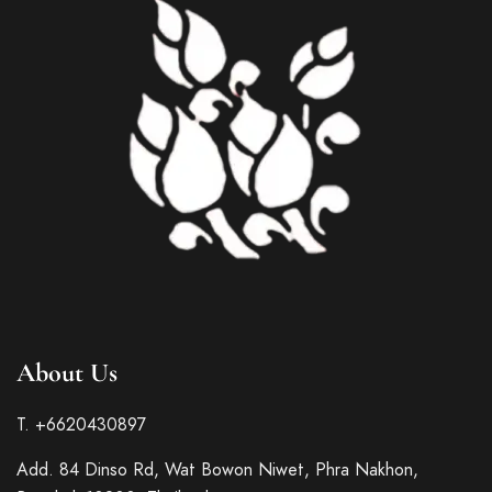
About Us
T. +6620430897
Add. 84 Dinso Rd, Wat Bowon Niwet, Phra Nakhon,