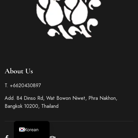
French
Italian
About Us
German
T. +6620430897
Spanish
Add. 84 Dinso Rd, Wat Bowon Niwet, Phra Nakhon,
Japanese
Bangkok 10200, Thailand
Chinese
English
Korean