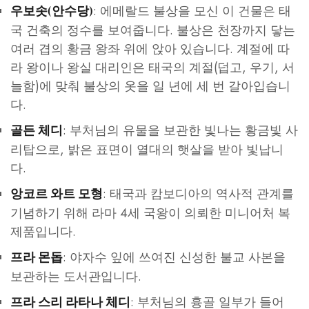
: 에메랄드 불상을 모신 이 건물은 태
우보솟(안수당)
국 건축의 정수를 보여줍니다. 불상은 천장까지 닿는
여러 겹의 황금 왕좌 위에 앉아 있습니다. 계절에 따
라 왕이나 왕실 대리인은 태국의 계절(덥고, 우기, 서
늘함)에 맞춰 불상의 옷을 일 년에 세 번 갈아입습니
다.
: 부처님의 유물을 보관한 빛나는 황금빛 사
골든 체디
리탑으로, 밝은 표면이 열대의 햇살을 받아 빛납니
다.
: 태국과 캄보디아의 역사적 관계를
앙코르 와트 모형
기념하기 위해 라마 4세 국왕이 의뢰한 미니어처 복
제품입니다.
: 야자수 잎에 쓰여진 신성한 불교 사본을
프라 몬돕
보관하는 도서관입니다.
: 부처님의 흉골 일부가 들어
프라 스리 라타나 체디