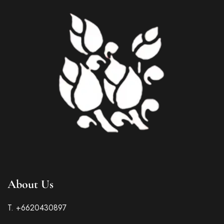
About Us
T. +6620430897