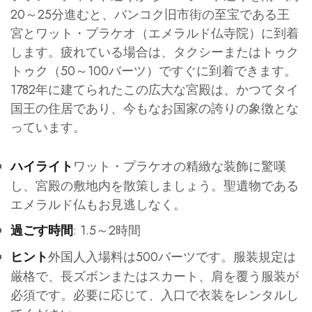
20～25分進むと、バンコク旧市街の至宝である王
宮とワット・プラケオ（エメラルド仏寺院）に到着
します。疲れている場合は、タクシーまたはトゥク
トゥク（50～100バーツ）ですぐに到着できます。
1782年に建てられたこの広大な宮殿は、かつてタイ
国王の住居であり、今もなお国家の誇りの象徴とな
っています。
ワット・プラケオの精緻な装飾に驚嘆
ハイライト
し、宮殿の敷地内を散策しましょう。聖遺物である
エメラルド仏もお見逃しなく。
: 1.5～2時間
過ごす時間
外国人入場料は500バーツです。服装規定は
ヒント
厳格で、長ズボンまたはスカート、肩を覆う服装が
必須です。必要に応じて、入口で衣装をレンタルし