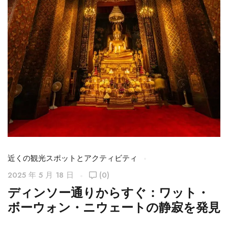
近くの観光スポットとアクティビティ
近
2025 年 5 月 18 日
(0)
ディンソー通りからすぐ：ワット・
ボーウォン・ニウェートの静寂を発見