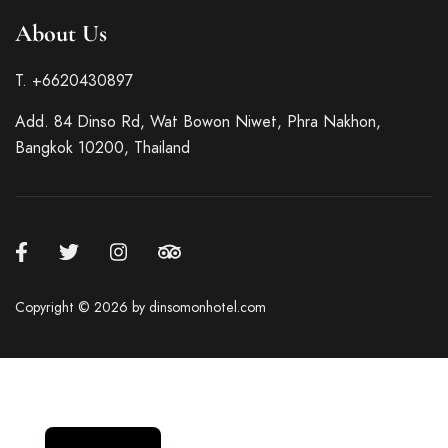
About Us
T. +6620430897
Add. 84 Dinso Rd, Wat Bowon Niwet, Phra Nakhon,
Bangkok 10200, Thailand
French
Italian
German
Copyright © 2026 by dinsomonhotel.com
Spanish
Korean
Chinese
English