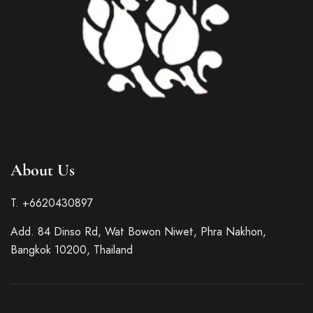
About Us
T. +6620430897
French
Add. 84 Dinso Rd, Wat Bowon Niwet, Phra Nakhon,
German
Bangkok 10200, Thailand
Spanish
Japanese
Korean