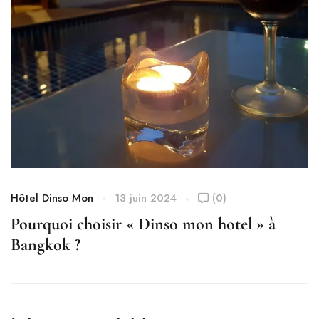
Hôtel Dinso Mon
13 juin 2024
(0)
H
Pourquoi choisir « Dinso mon hotel » à
E
Bangkok ?
c