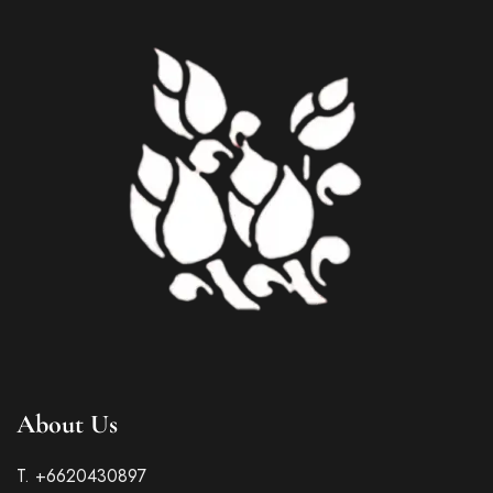
About Us
T. +6620430897